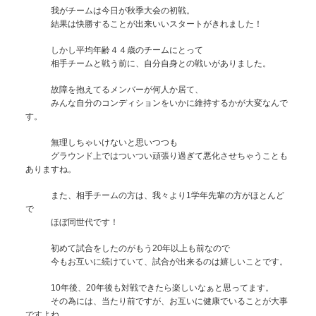
我がチームは今日が秋季大会の初戦。
結果は快勝することが出来いいスタートがきれました！
しかし平均年齢４４歳のチームにとって
相手チームと戦う前に、自分自身との戦いがありました。
故障を抱えてるメンバーが何人か居て、
みんな自分のコンディションをいかに維持するかが大変なんで
す。
無理しちゃいけないと思いつつも
グラウンド上ではついつい頑張り過ぎて悪化させちゃうことも
ありますね。
また、相手チームの方は、我々より1学年先輩の方がほとんど
で
ほぼ同世代です！
初めて試合をしたのがもう20年以上も前なので
今もお互いに続けていて、試合が出来るのは嬉しいことです。
10年後、20年後も対戦できたら楽しいなぁと思ってます。
その為には、当たり前ですが、お互いに健康でいることが大事
ですよね。