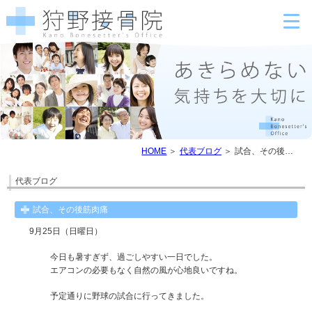
HOME
代表ブログ
試合、その後筋肉痛
代表ブログ
試合、その後筋肉痛
9月25日（日曜日）
今日も暑すぎず、過ごしやすい一日でした。
エアコンの必要もなく自然の風が心地良いですね。
予定通りに野球の試合に行ってきました。