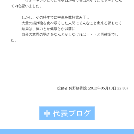
「ウォーキングだったら明日からでも出来そうだなぁ～」なん
て内心思いました。
しかし、その時すでに中生を数杯飲み干し
大量の揚げ物を食べ尽くした人間にそんなこと出来る訳もなく
結局は、体力とか健康とか以前に
自分の意思の弱さをなんとかしなければ・・・と再確認でし
た。
投稿者
狩野接骨院 (2012年05月10日 22:30)