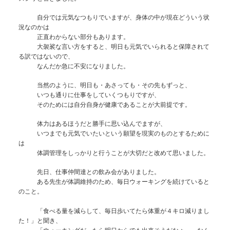
自分では元気なつもりでいますが、身体の中が現在どういう状
況なのかは
正直わからない部分もあります。
大袈裟な言い方をすると、明日も元気でいられると保障されて
る訳ではないので、
なんだか急に不安になりました。
当然のように、明日も・あさっても・その先もずっと、
いつも通りに仕事をしていくつもりですが、
そのためには自分自身が健康であることが大前提です。
体力はあるほうだと勝手に思い込んでますが、
いつまでも元気でいたいという願望を現実のものとするために
は
体調管理をしっかりと行うことが大切だと改めて思いました。
先日、仕事仲間達との飲み会がありました。
ある先生が体調維持のため、毎日ウォーキングを続けていると
のこと。
「食べる量を減らして、毎日歩いてたら体重が４キロ減りまし
た！」と聞き、