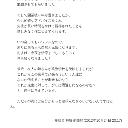
勉強させてもらいました
そして開業後８年が過ぎましたが、
今も的確なアドバイスをくれ
先生が長い時間をかけて習得されたことを
惜しみなく僕に伝えてくれます。
いつ会ってもパワフルなので、
周りに居る人も自然と元気になります。
おまけに今夜は治療までしてもらって
体も軽くなりました！
最近、友人の娘さんが柔整学校を受験しましたが
これからこの業界で頑張ろうという人達に
なにか伝えることが出来るのなら
それが先生に対して、少しは恩返しになるのかな？
と、勝手に考えています。
ただその為には自分がもっと頑張んなきゃいけないんですけど
ね。
投稿者
狩野接骨院 (2012年10月24日 23:17)